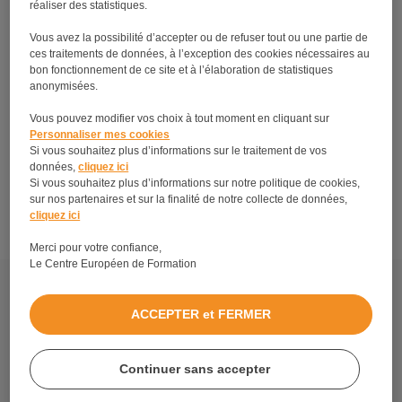
réaliser des statistiques.
Vous avez la possibilité d’accepter ou de refuser tout ou une partie de
ces traitements de données, à l’exception des cookies nécessaires au
bon fonctionnement de ce site et à l’élaboration de statistiques
anonymisées.
Vous pouvez modifier vos choix à tout moment en cliquant sur
Personnaliser mes cookies
Si vous souhaitez plus d’informations sur le traitement de vos
données,
Réussir son examen du CAP Esthétique :
cliquez ici
Si vous souhaitez plus d’informations sur notre politique de cookies,
inscription, préparation et épreuves
sur nos partenaires et sur la finalité de notre collecte de données,
cliquez ici
Merci pour votre confiance,
Le Centre Européen de Formation
Découvrez tous les métiers et formations en relation
avec la formation CAP Esthétique.
ACCEPTER et FERMER
Mentions légales
Politique de protection de vos données personnelles
Continuer sans accepter
Blog Petite Enfance