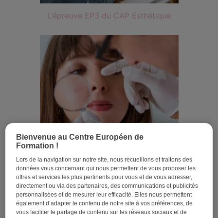
L’épreuve EP3 du CAP Esthétique
Bienvenue au Centre Européen de
Formation !
Lors de la navigation sur notre site, nous recueillons et traitons des
données vous concernant qui nous permettent de vous proposer les
offres et services les plus pertinents pour vous et de vous adresser,
Tout savoir sur l’épreuve EP1 du CAP Esthétique
directement ou via des partenaires, des communications et publicités
personnalisées et de mesurer leur efficacité. Elles nous permettent
également d’adapter le contenu de notre site à vos préférences, de
vous faciliter le partage de contenu sur les réseaux sociaux et de