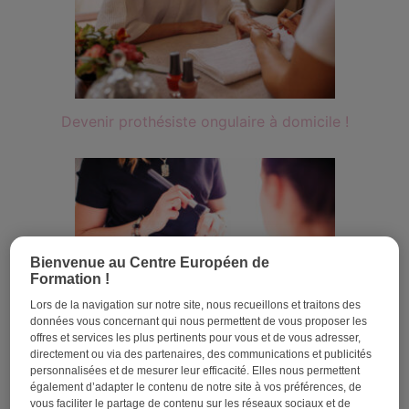
Devenir prothésiste ongulaire à domicile !
Bienvenue au Centre Européen de
Formation !
Lors de la navigation sur notre site, nous recueillons et traitons des
données vous concernant qui nous permettent de vous proposer les
offres et services les plus pertinents pour vous et de vous adresser,
Le métier d’esthéticienne
directement ou via des partenaires, des communications et publicités
personnalisées et de mesurer leur efficacité. Elles nous permettent
également d’adapter le contenu de notre site à vos préférences, de
vous faciliter le partage de contenu sur les réseaux sociaux et de