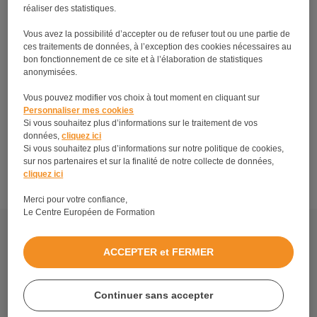
réaliser des statistiques.
Vous avez la possibilité d’accepter ou de refuser tout ou une partie de
ces traitements de données, à l’exception des cookies nécessaires au
bon fonctionnement de ce site et à l’élaboration de statistiques
anonymisées.
Vous pouvez modifier vos choix à tout moment en cliquant sur
Personnaliser mes cookies
Si vous souhaitez plus d’informations sur le traitement de vos
Devenir esthéticienne à domicile : on vous dit tout
données,
cliquez ici
Si vous souhaitez plus d’informations sur notre politique de cookies,
!
sur nos partenaires et sur la finalité de notre collecte de données,
cliquez ici
Merci pour votre confiance,
Le Centre Européen de Formation
Découvrez tous les métiers et formations en relation
avec la formation CAP Esthétique.
ACCEPTER et FERMER
Mentions légales
Politique de protection de vos données personnelles
Continuer sans accepter
Blog Petite Enfance