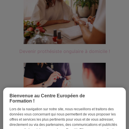
Devenir prothésiste ongulaire à domicile !
Bienvenue au Centre Européen de
Formation !
Lors de la navigation sur notre site, nous recueillons et traitons des
données vous concernant qui nous permettent de vous proposer les
offres et services les plus pertinents pour vous et de vous adresser,
Le métier d’esthéticienne
directement ou via des partenaires, des communications et publicités