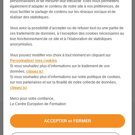
personnalisées et de mesurer leur efficacité. Elles nous permettent
également d’adapter le contenu de notre site à vos préférences, de
vous faciliter le partage de contenu sur les réseaux sociaux et de
réaliser des statistiques.
Vous avez la possibilité d’accepter ou de refuser tout ou une partie de
ces traitements de données, à l’exception des cookies nécessaires au
bon fonctionnement de ce site et à l’élaboration de statistiques
anonymisées.
Vous pouvez modifier vos choix à tout moment en cliquant sur
Personnaliser mes cookies
Si vous souhaitez plus d’informations sur le traitement de vos
Devenir esthéticienne à domicile : on vous dit tout
données,
cliquez ici
Si vous souhaitez plus d’informations sur notre politique de cookies,
!
sur nos partenaires et sur la finalité de notre collecte de données,
cliquez ici
Merci pour votre confiance,
Le Centre Européen de Formation
Découvrez tous les métiers et formations en relation
avec la formation CAP Esthétique.
ACCEPTER et FERMER
Mentions légales