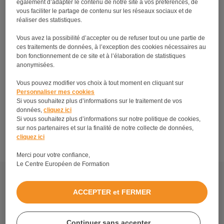
également d’adapter le contenu de notre site à vos préférences, de
vous faciliter le partage de contenu sur les réseaux sociaux et de
réaliser des statistiques.
Vous avez la possibilité d’accepter ou de refuser tout ou une partie de
ces traitements de données, à l’exception des cookies nécessaires au
bon fonctionnement de ce site et à l’élaboration de statistiques
anonymisées.
Vous pouvez modifier vos choix à tout moment en cliquant sur
Personnaliser mes cookies
Si vous souhaitez plus d’informations sur le traitement de vos
Devenir esthéticienne à domicile : on vous dit tout
données,
cliquez ici
Si vous souhaitez plus d’informations sur notre politique de cookies,
!
sur nos partenaires et sur la finalité de notre collecte de données,
cliquez ici
Merci pour votre confiance,
Le Centre Européen de Formation
Découvrez tous les métiers et formations en relation
avec la formation CAP Esthétique.
ACCEPTER et FERMER
Mentions légales
Politique de protection de vos données personnelles
Continuer sans accepter